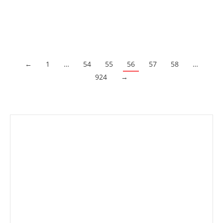
en…
Acceder al contenido
←
1
…
54
55
56
57
58
…
924
→
Envíanos ahora tu nota de
prensa