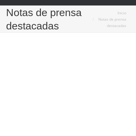
Notas de prensa
Estás aquí:
Inicio
Notas de prensa
destacadas
destacadas
Feb
24
2026
El mecanizado CNC impulsa la modernización