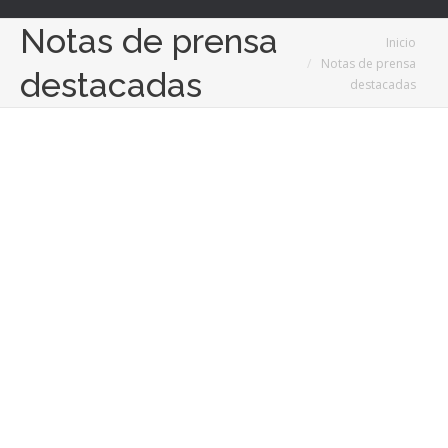
Notas de prensa
Estás aquí:
Inicio
Notas de prensa
destacadas
destacadas
Abr
21
2020