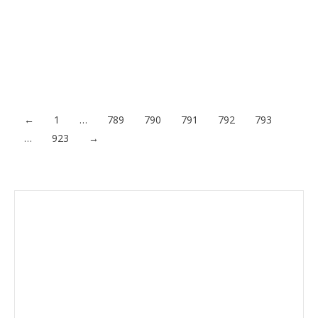
como las tiendas de alimentación, los estancos, las farmacias,
las gasolineras, los sanitarios, las ópticas y productos
ortopédicos, los quioscos de prensa, tintorerías, lavanderías y
clínicas veterinarias que, durante el confinamiento, están
dando…
Acceder al contenido
←
1
…
789
790
791
792
793
…
923
→
Envíanos ahora tu nota de prensa
Enviar