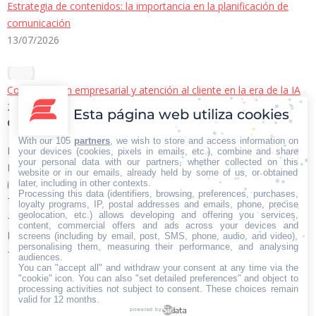
Estrategia de contenidos: la importancia en la planificación de
comunicación
13/07/2026
Comunicación empresarial y atención al cliente en la era de la IA
22/06/2026
Esta página web utiliza cookies
Contacto Iberian Press
With our 105
partners
, we wish to store and access information on
Principales vías de contacto:
your devices (cookies, pixels in emails, etc.), combine and share
your personal data with our partners, whether collected on this
E-mail:
website or in our emails, already held by some of us, or obtained
later, including in other contexts.
info@iberianpress.es
Processing this data (identifiers, browsing, preferences, purchases,
Teléfono:
loyalty programs, IP, postal addresses and emails, phone, precise
geolocation, etc.) allows developing and offering you services,
+34 911863556
content, commercial offers and ads across your devices and
Fax:
screens (including by email, post, SMS, phone, audio, and video),
personalising them, measuring their performance, and analysing
+34 911863556
audiences.
You can "accept all" and withdraw your consent at any time via the
Encuéntranos en:
Facebook
X
YouTube
Rss
"cookie" icon
. You can also "set detailed preferences" and object to
processing activities not subject to consent. These choices remain
page
page
page
page
valid for 12 months.
powered by
opens
opens
opens
opens