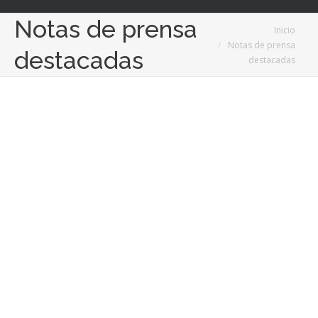
Notas de prensa
Estás aquí:
Inicio
Notas de prensa
destacadas
destacadas
Ene
24
2024
Radonspain diseña la solución para reducir la
exposición a radón en presas y centrales