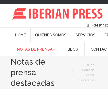
+34 9118
HOME
QUIÉNES SOMOS
SERVICIOS
F
NOTAS DE PRENSA
BLOG
CONTAC
Notas de
Estás aquí:
Inicio
prensa
Notas de
prensa
destacadas
destacadas
Feb
10
2022