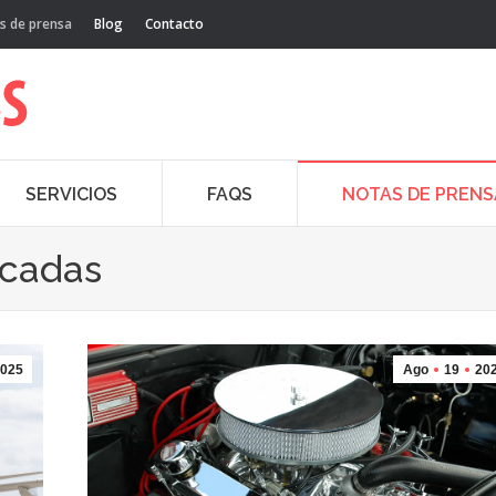
s de prensa
Blog
Contacto
SERVICIOS
FAQS
NOTAS DE PRENS
acadas
025
Ago
19
20