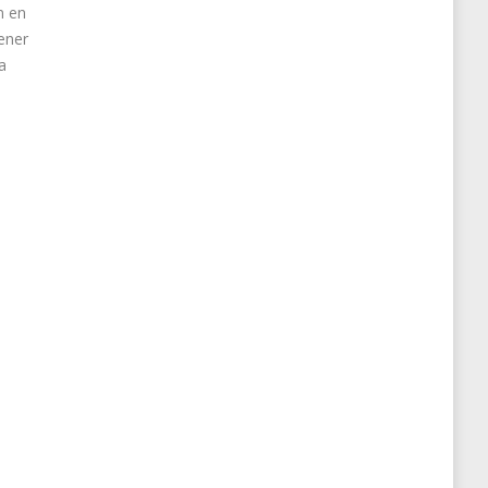
n en
ener
a