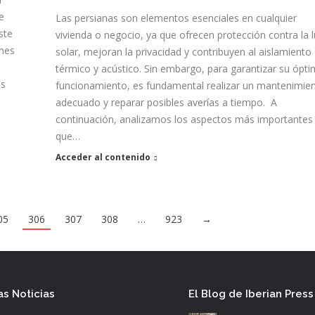
e
Las persianas son elementos esenciales en cualquier
ste
vivienda o negocio, ya que ofrecen protección contra la 
ones
solar, mejoran la privacidad y contribuyen al aislamiento
s
térmico y acústico. Sin embargo, para garantizar su ópt
os
funcionamiento, es fundamental realizar un mantenimie
adecuado y reparar posibles averías a tiempo. A
continuación, analizamos los aspectos más importantes
que…
Acceder al contenido
05
306
307
308
…
923
→
as Noticias
El Blog de Iberian Press