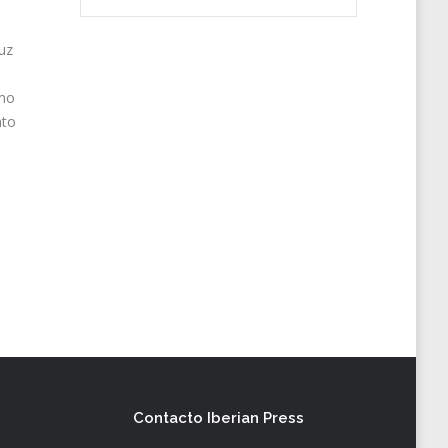
luz
imo
nto
Contacto Iberian Press