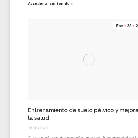
Acceder al contenido
Ene
28
2
Entrenamiento de suelo pélvico y mejor
la salud
28/01/2025
El suelo pélvico desempeña un papel fundamental en l