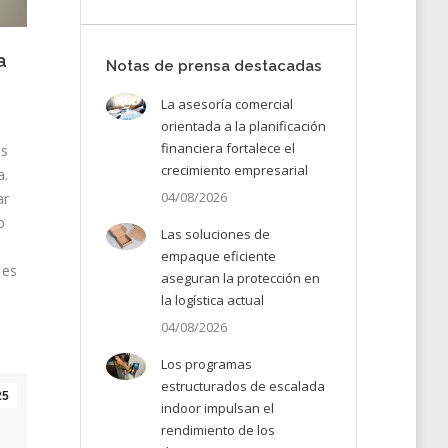
a
Notas de prensa destacadas
La asesoría comercial
orientada a la planificación
financiera fortalece el
es
crecimiento empresarial
a.
04/08/2026
ar
o
Las soluciones de
empaque eficiente
 es
aseguran la protección en
la logística actual
04/08/2026
Los programas
estructurados de escalada
25
indoor impulsan el
rendimiento de los