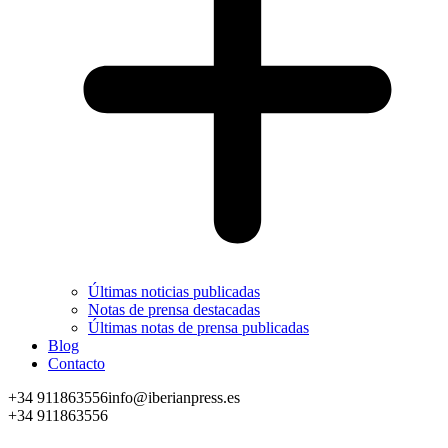
Últimas noticias publicadas
Notas de prensa destacadas
Últimas notas de prensa publicadas
Blog
Contacto
+34 911863556
info@iberianpress.es
Facebook
X
YouTube
Rss
+34 911863556
page
page
page
page