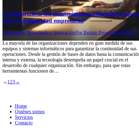
La importancia del mantenimiento informático para e
éxito y la seguridad empresarial
Destacadas
,
Tecnología e Innovación
Por
Iberian Press®
06/02/2025
La mayoría de las organizaciones dependen en gran medida de sus
equipos y sistemas informáticos para garantizar la continuidad de sus
operaciones. Desde la gestión de bases de datos hasta la comunicació
interna y externa, la tecnología desempeña un papel crucial en el
desarrollo de cualquier organización. Sin embargo, para que estas
herramientas funcionen de…
→
1
2
3
→
Home
Quiénes somos
Servicios
Contacto