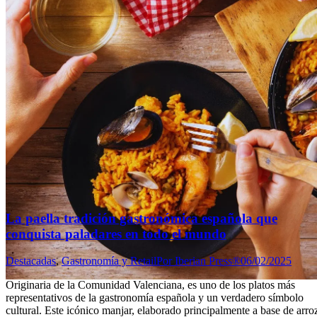
La paella tradición gastronómica española que
conquista paladares en todo el mundo
Destacadas
,
Gastronomía y Retail
Por
Iberian Press®
06/02/2025
Originaria de la Comunidad Valenciana, es uno de los platos más
representativos de la gastronomía española y un verdadero símbolo
cultural. Este icónico manjar, elaborado principalmente a base de arro