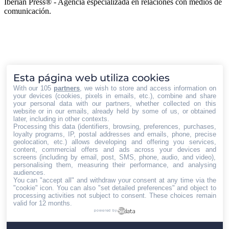
Iberian Press® - Agencia especializada en relaciones con medios de
comunicación.
t
T
Esta página web utiliza cookies
With our 105
partners
, we wish to store and access information on
your devices (cookies, pixels in emails, etc.), combine and share
your personal data with our partners, whether collected on this
website or in our emails, already held by some of us, or obtained
later, including in other contexts.
Processing this data (identifiers, browsing, preferences, purchases,
loyalty programs, IP, postal addresses and emails, phone, precise
geolocation, etc.) allows developing and offering you services,
content, commercial offers and ads across your devices and
screens (including by email, post, SMS, phone, audio, and video),
personalising them, measuring their performance, and analysing
audiences.
You can "accept all" and withdraw your consent at any time via the
"cookie" icon
. You can also "set detailed preferences" and object to
processing activities not subject to consent. These choices remain
valid for 12 months.
powered by