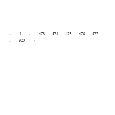
competitivo ámbito laboral. La importancia de aprender a
hablarlo como segundo idioma en la actualidad es
innegable. En un mundo cada vez más…
Acceder al contenido
←
1
…
473
474
475
476
477
…
923
→
Envíanos ahora tu nota de prensa
Enviar