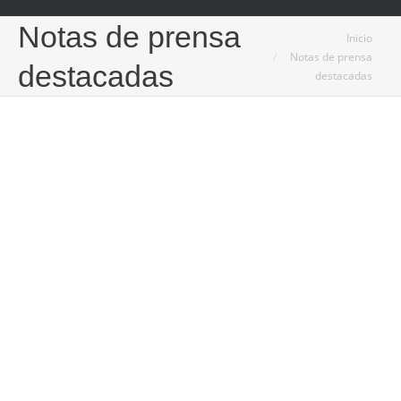
Notas de prensa
Estás aquí:
Inicio
Notas de prensa
destacadas
destacadas
9
Jun
2024
Asesores financieros para maximizar