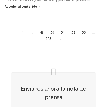
Acceder al contenido
←
1
…
49
50
51
52
53
…
923
→
Envíanos ahora tu nota de
prensa