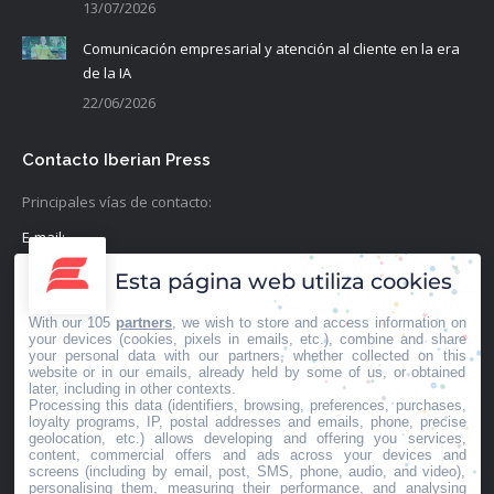
13/07/2026
Comunicación empresarial y atención al cliente en la era
de la IA
22/06/2026
Contacto Iberian Press
Principales vías de contacto:
E-mail:
info@iberianpress.es
Esta página web utiliza cookies
Teléfono:
With our 105
partners
, we wish to store and access information on
+34 911863556
your devices (cookies, pixels in emails, etc.), combine and share
your personal data with our partners, whether collected on this
website or in our emails, already held by some of us, or obtained
Fax:
later, including in other contexts.
Processing this data (identifiers, browsing, preferences, purchases,
+34 911863556
loyalty programs, IP, postal addresses and emails, phone, precise
geolocation, etc.) allows developing and offering you services,
Encuéntranos en:
content, commercial offers and ads across your devices and
Facebook
X
YouTube
Rss
screens (including by email, post, SMS, phone, audio, and video),
personalising them, measuring their performance, and analysing