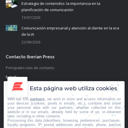
Estrategia de contenidos: la importancia en la
planificación de comunicación
13/07/2026
Comunicación empresarial y atención al cliente en la era
de la IA
22/06/2026
Contacto Iberian Press
Principales vías de contacto:
E-mail:
info@iberianpress.es
Esta página web utiliza cookies
Teléfono:
With our 105
partners
, we wish to store and access information on
+34 911863556
your devices (cookies, pixels in emails, etc.), combine and share
your personal data with our partners, whether collected on this
website or in our emails, already held by some of us, or obtained
Fax:
later, including in other contexts.
Processing this data (identifiers, browsing, preferences, purchases,
+34 911863556
loyalty programs, IP, postal addresses and emails, phone, precise