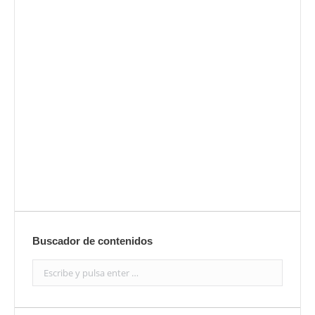
Envíanos ahora tu nota de
prensa
Enviar
Buscador de contenidos
Search: