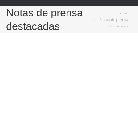
Notas de prensa
Estás aquí:
Inicio
Notas de prensa
destacadas
destacadas
4
Feb
2026
La conectividad satelital redefine la comunicación