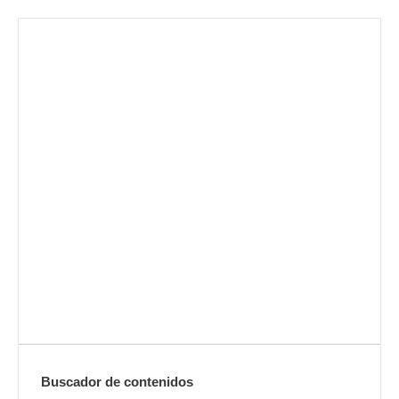
Envíanos ahora tu nota de
prensa
Enviar
Buscador de contenidos