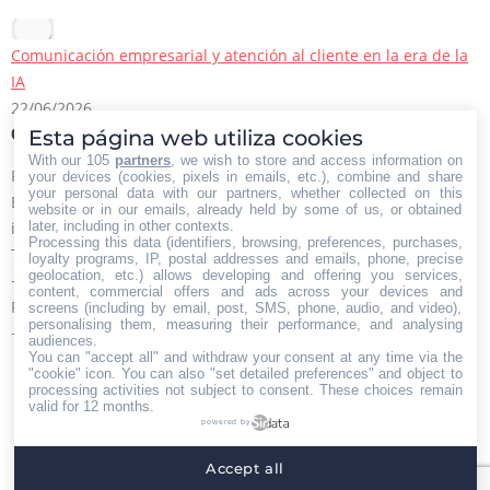
Comunicación empresarial y atención al cliente en la era de la
IA
22/06/2026
Esta página web utiliza cookies
Contacto Iberian Press
With our 105
partners
, we wish to store and access information on
Principales vías de contacto:
your devices (cookies, pixels in emails, etc.), combine and share
your personal data with our partners, whether collected on this
E-mail:
website or in our emails, already held by some of us, or obtained
later, including in other contexts.
info@iberianpress.es
Processing this data (identifiers, browsing, preferences, purchases,
Teléfono:
loyalty programs, IP, postal addresses and emails, phone, precise
geolocation, etc.) allows developing and offering you services,
+34 911863556
content, commercial offers and ads across your devices and
Fax:
screens (including by email, post, SMS, phone, audio, and video),
personalising them, measuring their performance, and analysing
+34 911863556
audiences.
You can "accept all" and withdraw your consent at any time via the
Encuéntranos en:
"cookie" icon
. You can also "set detailed preferences" and object to
Facebook
X
YouTube
Rss
processing activities not subject to consent. These choices remain
page
page
page
page
valid for 12 months.
powered by
opens
opens
opens
opens
Home
Quiénes somos
Servicios
Contacto
in
in
in
in
Accept all
Menú footer
new
new
new
new