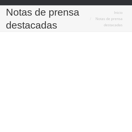
Notas de prensa
Estás aquí:
Inicio
Notas de prensa
destacadas
destacadas
17
Jun
2025
Cambios en los métodos de instalación de tarimas