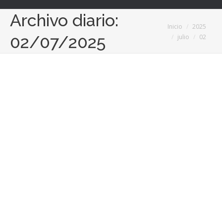
Archivo diario:
Estás aquí:
Inicio
2025
02/07/2025
julio
02
Alcornordeman migra a la nueva versión
de FAS-5 ERP e integra Cuadro de
Mando de Ventas de Power BI