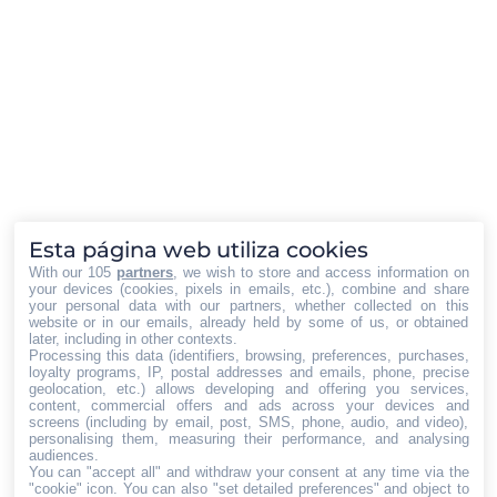
Un buen fotógrafo de productos mejora
el impacto visual en ventas online
Cultura
,
Destacadas
Por
Iberian Press®
02/07/2025
La imagen de un producto influye de forma directa en
Esta página web utiliza cookies
la decisión de compra del consumidor. En un entorno
With our 105
partners
, we wish to store and access information on
your devices (cookies, pixels in emails, etc.), combine and share
digital donde la competencia es cada vez mayor, las
your personal data with our partners, whether collected on this
marcas necesitan destacar no solo por su propuesta
website or in our emails, already held by some of us, or obtained
later, including in other contexts.
comercial, sino también por la calidad de su
Processing this data (identifiers, browsing, preferences, purchases,
presentación visual. Una fotografía profesional puede
loyalty programs, IP, postal addresses and emails, phone, precise
geolocation, etc.) allows developing and offering you services,
marcar la diferencia entre captar…
content, commercial offers and ads across your devices and
screens (including by email, post, SMS, phone, audio, and video),
personalising them, measuring their performance, and analysing
→
1
2
→
audiences.
You can "accept all" and withdraw your consent at any time via the
"cookie" icon
. You can also "set detailed preferences" and object to