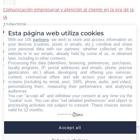
Comunicación empresarial y atención al cliente en la era de la
IA
22/06/2026
Esta página web utiliza cookies
Contacto Iberian Press
With our 105
partners
, we wish to store and access information on
Principales vías de contacto:
your devices (cookies, pixels in emails, etc.), combine and share
your personal data with our partners, whether collected on this
E-mail:
website or in our emails, already held by some of us, or obtained
later, including in other contexts.
info@iberianpress.es
Processing this data (identifiers, browsing, preferences, purchases,
Teléfono:
loyalty programs, IP, postal addresses and emails, phone, precise
geolocation, etc.) allows developing and offering you services,
+34 911863556
content, commercial offers and ads across your devices and
Fax:
screens (including by email, post, SMS, phone, audio, and video),
personalising them, measuring their performance, and analysing
+34 911863556
audiences.
You can "accept all" and withdraw your consent at any time via the
Encuéntranos en:
Facebook
X
YouTube
Rss
"cookie" icon
. You can also "set detailed preferences" and object to
processing activities not subject to consent. These choices remain
page
page
page
page
valid for 12 months.
powered by
opens
opens
opens
opens
Home
Quiénes somos
Servicios
Contacto
in
in
in
in
Accept all
Menú footer
new
new
new
new
Iberian Press® - Agencia especializada en relaciones