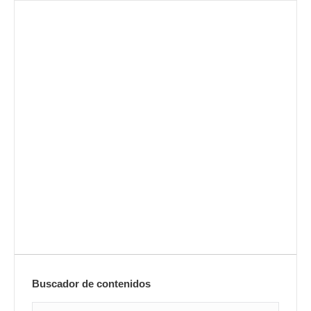
Envíanos ahora tu nota de
prensa
Enviar
Buscador de contenidos
Search: