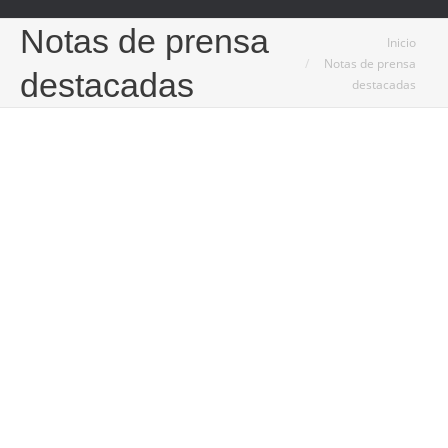
Notas de prensa
Estás aquí:
Inicio
Notas de prensa
destacadas
destacadas
26
Mar
2025