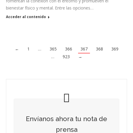
fomentan la conexión con el entorno y promueven el
bienestar físico y mental. Entre las opciones…
Acceder al contenido
←
1
…
365
366
367
368
369
…
923
→
Envíanos ahora tu nota de
prensa