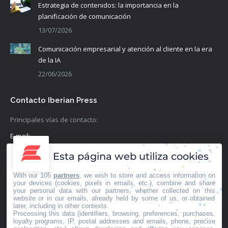
Estrategia de contenidos: la importancia en la
planificación de comunicación
13/07/2026
Comunicación empresarial y atención al cliente en la era
de la IA
22/06/2026
Contacto Iberian Press
Principales vías de contacto:
E-mail:
info@iberianpress.es
Esta página web utiliza cookies
Teléfono:
With our 105
partners
, we wish to store and access information on
+34 911863556
your devices (cookies, pixels in emails, etc.), combine and share
your personal data with our partners, whether collected on this
website or in our emails, already held by some of us, or obtained
Fax:
later, including in other contexts.
Processing this data (identifiers, browsing, preferences, purchases,
+34 911863556
loyalty programs, IP, postal addresses and emails, phone, precise