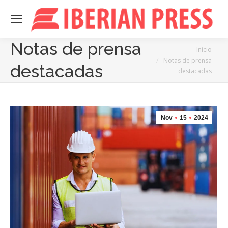
Notas de prensa
Estás aquí:
Inicio
Notas de prensa
destacadas
destacadas
Nov
15
2024