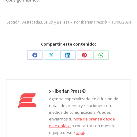
Sección:
Destacadas
,
Salud y Belleza
Por
Iberian Press®
18/06/2024
Compartir este contenido:
Share
Share
Share
Share
Share
on
on
on
on
on
Facebook
X
LinkedIn
Pinterest
WhatsApp
>>
Iberian Press®
Agencia especializada en difusión de
notas de prensa y relaciones con
medios de comunicación. Puedes
enviarnos tu
nota de prensa desde
este enlace
o contactar con nuestro
equipo desde
aquí
.