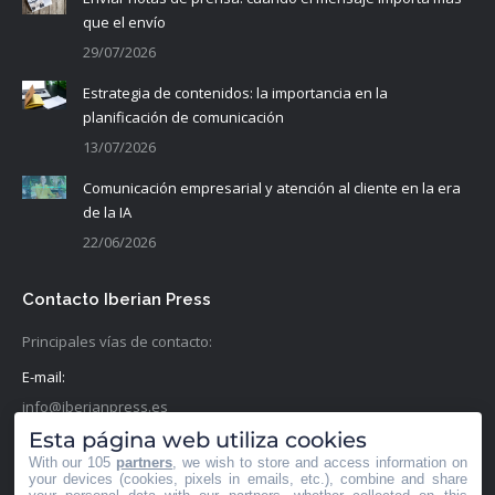
que el envío
29/07/2026
Estrategia de contenidos: la importancia en la
planificación de comunicación
13/07/2026
Comunicación empresarial y atención al cliente en la era
de la IA
22/06/2026
Contacto Iberian Press
Principales vías de contacto:
E-mail:
info@iberianpress.es
Esta página web utiliza cookies
Teléfono:
With our 105
partners
, we wish to store and access information on
+34 911863556
your devices (cookies, pixels in emails, etc.), combine and share