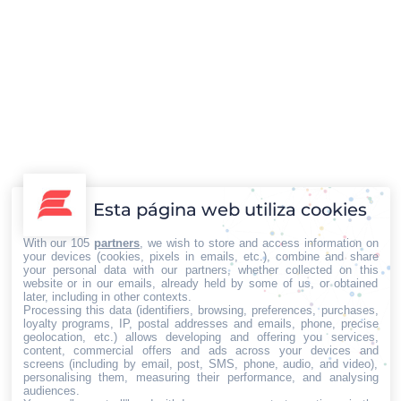
Planificación financiera y protección del
patrimonio familiar a largo plazo
Destacadas
,
Economía y Empresa
Por
Iberian Press®
17/03/2026
Esta página web utiliza cookies
La planificación financiera personal ha cambiado en los
últimos años. Ya no se trata únicamente de registrar
With our 105
partners
, we wish to store and access information on
your devices (cookies, pixels in emails, etc.), combine and share
ingresos, gastos o inversiones. Cada vez más familias
your personal data with our partners, whether collected on this
buscan organizar su patrimonio con una mirada a
website or in our emails, already held by some of us, or obtained
later, including in other contexts.
largo plazo, pensando en la estabilidad económica y
Processing this data (identifiers, browsing, preferences, purchases,
en la transmisión de bienes a las próximas
loyalty programs, IP, postal addresses and emails, phone, precise
geolocation, etc.) allows developing and offering you services,
generaciones. Este enfoque incluye decisiones sobre…
content, commercial offers and ads across your devices and
screens (including by email, post, SMS, phone, audio, and video),
personalising them, measuring their performance, and analysing
→
1
2
→
audiences.