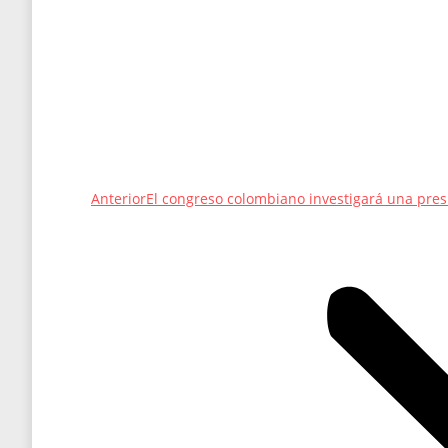
Entrada
Anterior
El congreso colombiano investigará una pr
anterior: