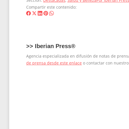
Sección:
Destacadas
,
Salud y Belleza
Por
Iberian Pres
Compartir este contenido:
Share
Share
Share
Share
Share
on
on
on
on
on
Facebook
X
LinkedIn
Pinterest
WhatsApp
>>
Iberian Press®
Agencia especializada en difusión de notas de pren
de prensa desde este enlace
o contactar con nuestr
Navegación
entre
entradas