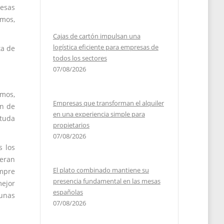
esas
imos,
Cajas de cartón impulsan una
logística eficiente para empresas de
ta de
todos los sectores
07/08/2026
emos,
Empresas que transforman el alquiler
ón de
en una experiencia simple para
ituda
propietarios
07/08/2026
s los
ieran
El plato combinado mantiene su
empre
presencia fundamental en las mesas
mejor
españolas
unas
07/08/2026