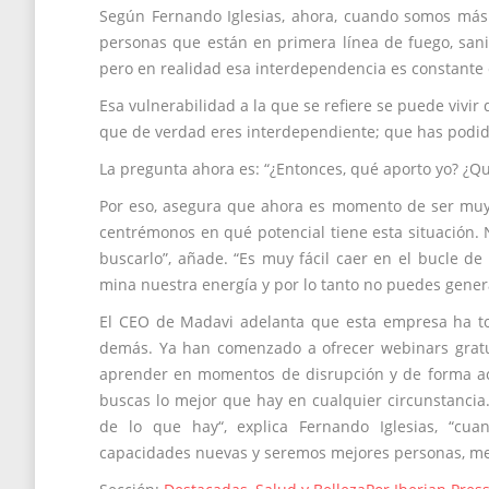
Según Fernando Iglesias, ahora, cuando somos má
personas que están en primera línea de fuego, sanit
pero en realidad esa interdependencia es constante
Esa vulnerabilidad a la que se refiere se puede vivi
que de verdad eres interdependiente; que has podido 
La pregunta ahora es: “¿Entonces, qué aporto yo? ¿Qu
Por eso, asegura que ahora es momento de ser muy a
centrémonos en qué potencial tiene esta situación. N
buscarlo”, añade. “Es muy fácil caer en el bucle d
mina nuestra energía y por lo tanto no puedes gener
El CEO de Madavi adelanta que esta empresa ha to
demás. Ya han comenzado a ofrecer webinars gratui
aprender en momentos de disrupción y de forma ace
buscas lo mejor que hay en cualquier circunstancia
de lo que hay“, explica Fernando Iglesias, “cua
capacidades nuevas y seremos mejores personas, mej