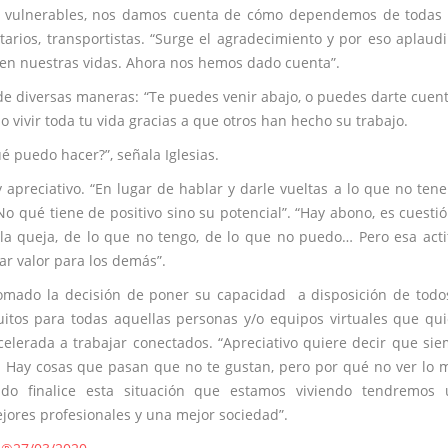
s vulnerables, nos damos cuenta de cómo dependemos de todas 
arios, transportistas. “Surge el agradecimiento y por eso aplaud
 en nuestras vidas. Ahora nos hemos dado cuenta”.
r de diversas maneras: “Te puedes venir abajo, o puedes darte cuen
vivir toda tu vida gracias a que otros han hecho su trabajo.
é puedo hacer?”, señala Iglesias.
preciativo. “En lugar de hablar y darle vueltas a lo que no ten
o qué tiene de positivo sino su potencial”. “Hay abono, es cuesti
e la queja, de lo que no tengo, de lo que no puedo… Pero esa act
ar valor para los demás”.
mado la decisión de poner su capacidad a disposición de todo
tos para todas aquellas personas y/o equipos virtuales que qu
lerada a trabajar conectados. “Apreciativo quiere decir que si
. Hay cosas que pasan que no te gustan, pero por qué no ver lo 
ndo finalice esta situación que estamos viviendo tendremos 
ores profesionales y una mejor sociedad”.