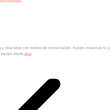
s®
27/03/2020
sa y relaciones con medios de comunicación. Puedes enviarnos tu
n
o equipo desde
aquí
.