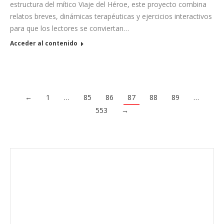
estructura del mítico Viaje del Héroe, este proyecto combina
relatos breves, dinámicas terapéuticas y ejercicios interactivos
para que los lectores se conviertan…
Acceder al contenido
←
1
…
85
86
87
88
89
…
553
→
Envíanos ahora tu nota de