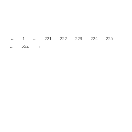
la venta. Viviendas ideadas para disfrutar sólo o en familia, la
nueva promoción se encontrará en un lugar privilegiado, junto
al Paseo Alameda…
Acceder al contenido
←
1
…
221
222
223
224
225
…
552
→
Envíanos ahora tu nota de
prensa