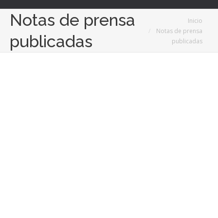
Notas de prensa
Estás aquí:
Inicio
Notas de prensa
publicadas
publicadas
4
Ago
2022
Unidema presenta su ranking de Pueblos más