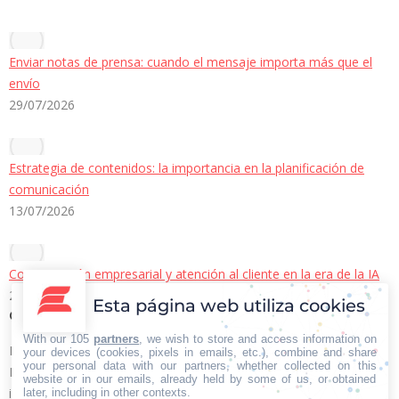
Enviar notas de prensa: cuando el mensaje importa más que el
envío
29/07/2026
Estrategia de contenidos: la importancia en la planificación de
comunicación
13/07/2026
Comunicación empresarial y atención al cliente en la era de la IA
22/06/2026
Esta página web utiliza cookies
Contacto Iberian Press
With our 105
partners
, we wish to store and access information on
Principales vías de contacto:
your devices (cookies, pixels in emails, etc.), combine and share
your personal data with our partners, whether collected on this
E-mail:
website or in our emails, already held by some of us, or obtained
info@iberianpress.es
later, including in other contexts.