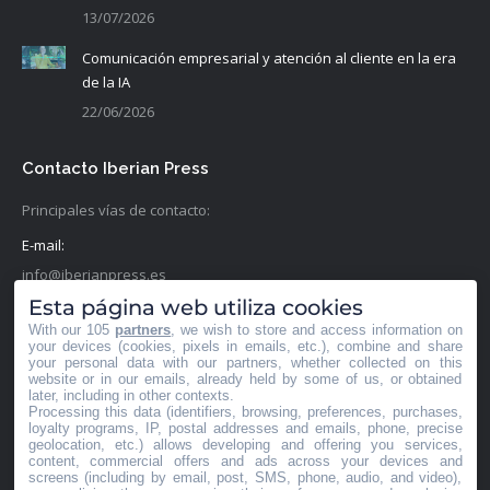
13/07/2026
Comunicación empresarial y atención al cliente en la era
de la IA
22/06/2026
Contacto Iberian Press
Principales vías de contacto:
E-mail:
info@iberianpress.es
Esta página web utiliza cookies
Teléfono:
With our 105
partners
, we wish to store and access information on
+34 911863556
your devices (cookies, pixels in emails, etc.), combine and share
your personal data with our partners, whether collected on this
website or in our emails, already held by some of us, or obtained
Fax:
later, including in other contexts.
Processing this data (identifiers, browsing, preferences, purchases,
+34 911863556
loyalty programs, IP, postal addresses and emails, phone, precise
geolocation, etc.) allows developing and offering you services,
Encuéntranos en:
content, commercial offers and ads across your devices and
Facebook
X
YouTube
Rss
screens (including by email, post, SMS, phone, audio, and video),