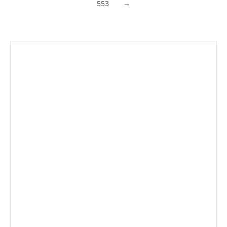
553
→
Envíanos ahora tu nota de
prensa
Enviar