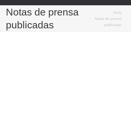
Notas de prensa
Estás aquí:
Inicio
Notas de prensa
publicadas
publicadas
Oct
30
2024
El Hospital Casaverde Valladolid
conmemoró el Día Mundial del Ictus