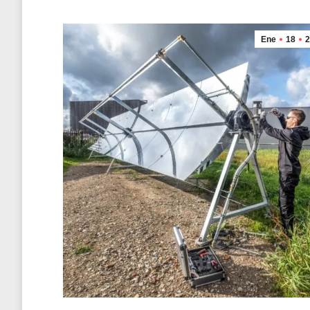
Ene
18
2