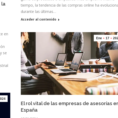
 la
tiempo, la tendencia de las compras online ha evolucion
durante las últimas…
Acceder al contenido
ce en
Ene
17
20
ión
y se
n
trial
024
El rol vital de las empresas de asesorías e
España