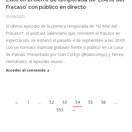
Fracaso’ con público en directo
05/09/2025
El último episodio de la primera temporada de *El Arte del
Fracaso*, el podcast valenciano que convierte el fracaso en
espectáculo, se estrenó el pasado 4 de septiembre a las 20:00
con un formato especial grabado frente a público en La Casa
de Patraix. Presentado por Dan Cortijo (@dancortijo) y Nerea
Hernández, el episodio reunió…
Acceder al contenido
←
1
…
52
53
54
55
56
…
553
→