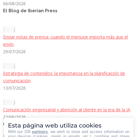
06/08/2026
El Blog de Iberian Press
Enviar notas de prensa: cuando el mensaje importa más que el
envío
29/07/2026
Estrategia de contenidos: la importancia en la planificación de
comunicación
13/07/2026
Comunicación empresarial y atención al cliente en la era de la IA
22/06/2026
Contacto Iberian Press
Esta página web utiliza cookies
With our 105
partners
, we wish to store and access information on
Principales vías de contacto:
your devices (cookies, pixels in emails, etc.), combine and share