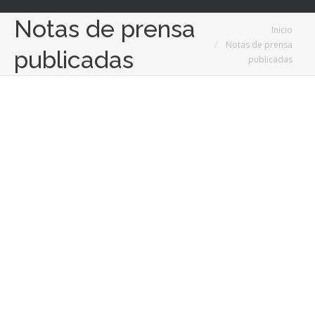
Notas de prensa
Estás aquí:
Inicio
Notas de prensa
publicadas
publicadas
22
Feb
2018