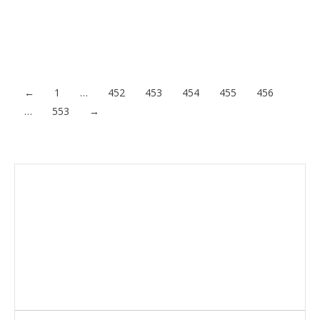
aumenta a un ritmo vertiginoso. Mantener toda esta
información a buen recaudo, de forma redundante, y
distribuida en más de un soporte, es…
Acceder al contenido
←
1
…
452
453
454
455
456
…
553
→
Envíanos ahora tu nota de prensa
Enviar