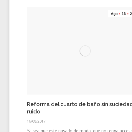
Ago
16
2
Reforma del cuarto de baño sin suciedad
ruido
16/08/2017
Ya sea que esté pasado de moda, que no tenga acces