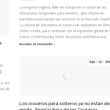
La empresa inglesa, líder en Europa en el sector de las
estructuras temporales para eventos, abre oficina en
Barcelona para lanzar sus servicios en el mercado españ
La oficina de Barcelona se suma a las existentes en Rei
Unido e India, para continuar con la expansión global de 
marca. Contemporary Event Structures suministra una…
e
Acceder al contenido
Ago
12
20
io
ng
el día
sos de
Los cruceros para solteros ya no están de
moda… llegó la hora de los Cruceros