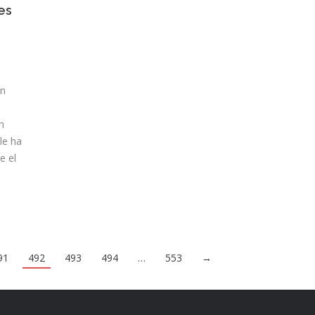
es
ón
n
le ha
e el
91
492
493
494
…
553
→