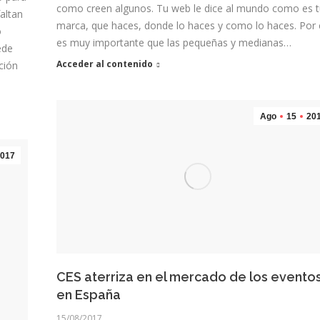
como creen algunos. Tu web le dice al mundo como es 
faltan
marca, que haces, donde lo haces y como lo haces. Por
o
es muy importante que las pequeñas y medianas…
ede
Acceder al contenido
ción
Ago
15
20
017
CES aterriza en el mercado de los evento
en España
15/08/2017