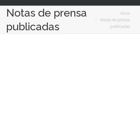
Notas de prensa
Estás aquí:
Inicio
Notas de prensa
publicadas
publicadas
18
Sep
2023