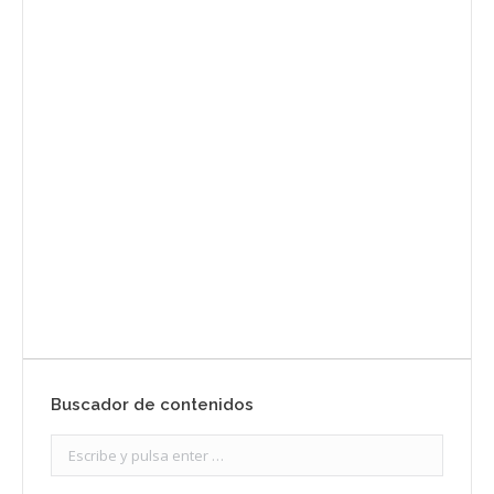
Envíanos ahora tu nota de
prensa
Enviar
Buscador de contenidos
Search: