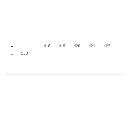
impulsando su actividad en Perú gracias al apoyo de
COFIDES, sociedad público-privada que desde 1988 ofrece
apoyo financiero a las inversiones de las empresas españolas
en el exterior. COFIDES financiará un total de 2 millones de
euros…
Acceder al contenido
←
1
…
418
419
420
421
422
…
553
→
Envíanos ahora tu nota de
prensa