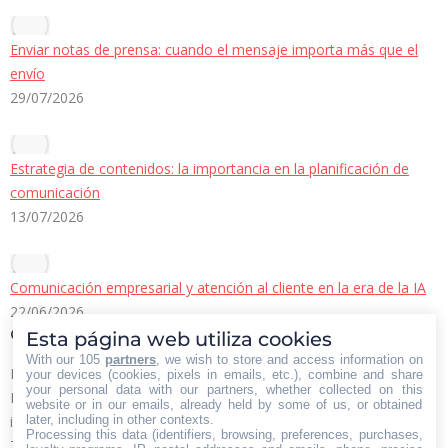
Enviar notas de prensa: cuando el mensaje importa más que el
envío
29/07/2026
Estrategia de contenidos: la importancia en la planificación de
comunicación
13/07/2026
Comunicación empresarial y atención al cliente en la era de la IA
22/06/2026
Contacto Iberian Press
Esta página web utiliza cookies
With our 105
partners
, we wish to store and access information on
Principales vías de contacto:
your devices (cookies, pixels in emails, etc.), combine and share
your personal data with our partners, whether collected on this
E-mail:
website or in our emails, already held by some of us, or obtained
later, including in other contexts.
info@iberianpress.es
Processing this data (identifiers, browsing, preferences, purchases,
Teléfono: