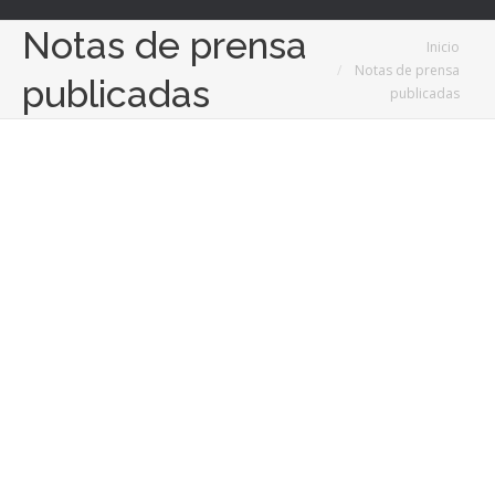
Notas de prensa
Estás aquí:
Inicio
Notas de prensa
publicadas
publicadas
21
Ago
2018