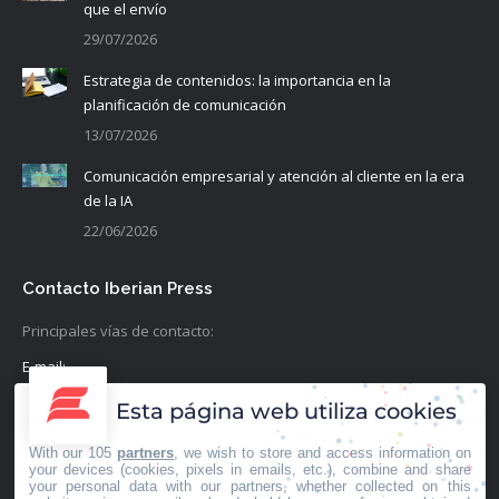
que el envío
29/07/2026
Estrategia de contenidos: la importancia en la
planificación de comunicación
13/07/2026
Comunicación empresarial y atención al cliente en la era
de la IA
22/06/2026
Contacto Iberian Press
Principales vías de contacto:
E-mail:
info@iberianpress.es
Esta página web utiliza cookies
Teléfono:
With our 105
partners
, we wish to store and access information on
+34 911863556
your devices (cookies, pixels in emails, etc.), combine and share
your personal data with our partners, whether collected on this