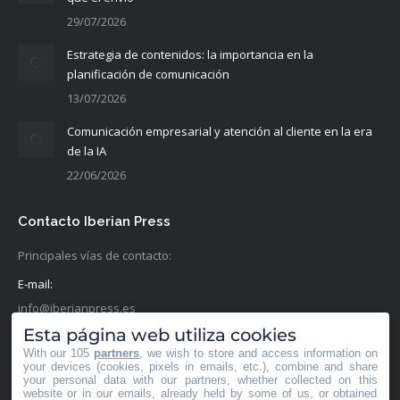
29/07/2026
Estrategia de contenidos: la importancia en la
planificación de comunicación
13/07/2026
Comunicación empresarial y atención al cliente en la era
de la IA
22/06/2026
Contacto Iberian Press
Principales vías de contacto:
E-mail:
info@iberianpress.es
Esta página web utiliza cookies
Teléfono:
With our 105
partners
, we wish to store and access information on
+34 911863556
your devices (cookies, pixels in emails, etc.), combine and share
your personal data with our partners, whether collected on this
website or in our emails, already held by some of us, or obtained
Fax: