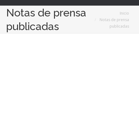
Notas de prensa
Estás aquí:
Inicio
Notas de prensa
publicadas
publicadas
Sep
5
2017
Diáspora reSTART, el proyecto en el que
participará la consultora viguesa Grupo