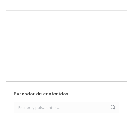
Envíanos ahora tu nota de prensa
Enviar
Buscador de contenidos
Search: