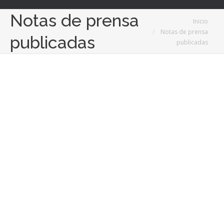
Notas de prensa
Estás aquí:
Inicio
Notas de prensa
publicadas
publicadas
13
Oct
2022