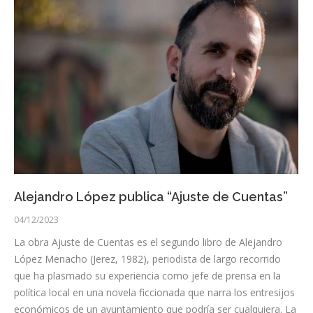
Alejandro López publica “Ajuste de Cuentas”
04/12/2023
La obra Ajuste de Cuentas es el segundo libro de Alejandro
López Menacho (Jerez, 1982), periodista de largo recorrido
que ha plasmado su experiencia como jefe de prensa en la
política local en una novela ficcionada que narra los entresijos
económicos de un ayuntamiento que podría ser cualquiera. La