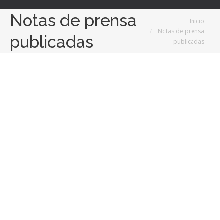
Notas de prensa
Estás aquí:
Inicio
Notas de prensa
publicadas
publicadas
16
Ene
2019
La solidaridad tiene muchos caminos
16/01/2019
La Asociación Solidaria Derecho a Sonreír, ASDAS, lleva a