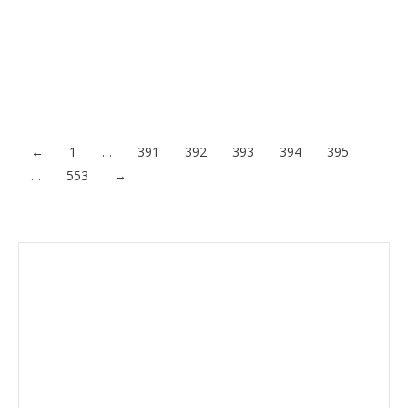
(INISEG) de Madrid se ha unido con la Universidad de San
Jorge de Zaragoza para ampliar la formación online en materia
de Seguridad y Defensa. Unión para mejorar la educación
online en Seguridad y Defensa INISEG y la reconocida
Universidad de San Jorge en búsqueda constante de…
Acceder al contenido
←
1
…
391
392
393
394
395
…
553
→
Envíanos ahora tu nota de
prensa