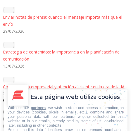
Enviar notas de prensa: cuando el mensaje importa más que el
envío
29/07/2026
Estrategia de contenidos: la importancia en la planificación de
comunicación
13/07/2026
Comunicación empresarial y atención al cliente en la era de la IA
22/06/2026
Esta página web utiliza cookies
Contacto Iberian Press
With our 105
partners
, we wish to store and access information on
Principales vías de contacto:
your devices (cookies, pixels in emails, etc.), combine and share
your personal data with our partners, whether collected on this
E-mail:
website or in our emails, already held by some of us, or obtained
later, including in other contexts.
info@iberianpress.es
Processing this data (identifiers, browsing, preferences, purchases,