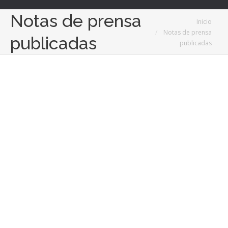
Notas de prensa
Estás aquí:
Inicio
Notas de prensa
publicadas
publicadas
30
Sep
2019
Juan Carlos Hervás Botella presenta su
libro “El Último Pediatra”
30/09/2019