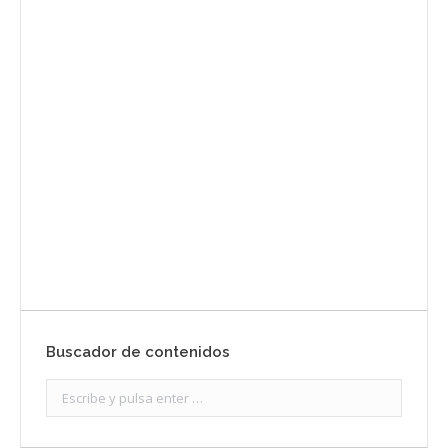
Envíanos ahora tu nota de
prensa
Enviar
Buscador de contenidos
Search: