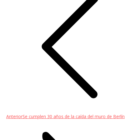
entradas
Entrada
Anterior
Se cumplen 30 años de la caída del muro de Berlín
anterior: