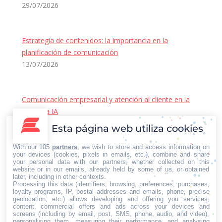
29/07/2026
Estrategia de contenidos: la importancia en la
planificación de comunicación
13/07/2026
Comunicación empresarial y atención al cliente en la
era de la IA
22/06/2026
Esta página web utiliza cookies
Contacto Iberian Press
With our 105
partners
, we wish to store and access information on
Principales vías de contacto:
your devices (cookies, pixels in emails, etc.), combine and share
your personal data with our partners, whether collected on this
E-mail:
website or in our emails, already held by some of us, or obtained
later, including in other contexts.
info@iberianpress.es
Processing this data (identifiers, browsing, preferences, purchases,
Teléfono:
loyalty programs, IP, postal addresses and emails, phone, precise
geolocation, etc.) allows developing and offering you services,
+34 911863556
content, commercial offers and ads across your devices and
Fax:
screens (including by email, post, SMS, phone, audio, and video),
personalising them, measuring their performance, and analysing