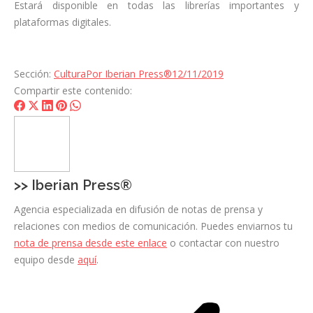
Estará disponible en todas las librerías importantes y
plataformas digitales.
Sección:
Cultura
Por
Iberian Press®
12/11/2019
Compartir este contenido:
Share
Share
Share
Share
Share
on
on
on
on
on
Facebook
X
LinkedIn
Pinterest
WhatsApp
>>
Iberian Press®
Agencia especializada en difusión de notas de prensa y
relaciones con medios de comunicación. Puedes enviarnos tu
nota de prensa desde este enlace
o contactar con nuestro
equipo desde
aquí
.
Navegación
entre