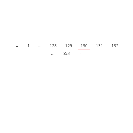
atraerán la atención del público en general y ofrecerán
mejores cuotas. Otra estrategia consiste en…
Acceder al contenido
←
1
…
128
129
130
131
132
…
553
→
Envíanos ahora tu nota de
prensa