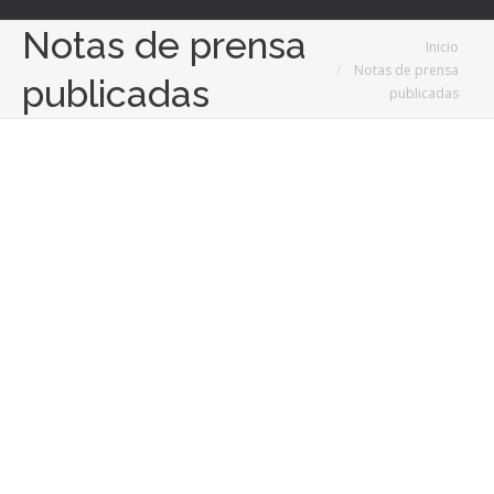
Notas de prensa
Estás aquí:
Inicio
Notas de prensa
publicadas
publicadas
Feb
29
2024
Tecnología pionera de control de redes para
acelerar la transición a las energías