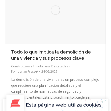
Todo lo que implica la demolición de
una vivienda y sus procesos clave
Construcción e Inmobiliaria
,
Destacadas
Por
Iberian Press®
24/02/2025
La demolición de una vivienda es un proceso complejo
que requiere una planificación detallada y el
cumplimiento de normativas de seguridad y
medioambientales. Este procedimiento puede ser
necesario por diversas razones, como la construcción
Esta página web utiliza cookies
de una nueva edificación, la eliminación de estructuras