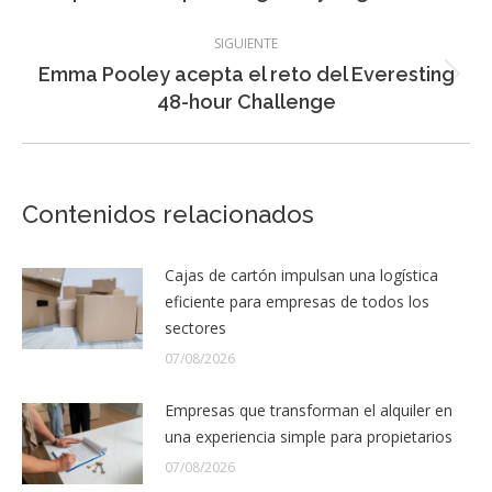
anterior:
SIGUIENTE
Emma Pooley acepta el reto del Everesting
Entrada
48-hour Challenge
siguiente:
Contenidos relacionados
Cajas de cartón impulsan una logística
eficiente para empresas de todos los
sectores
07/08/2026
Empresas que transforman el alquiler en
una experiencia simple para propietarios
07/08/2026