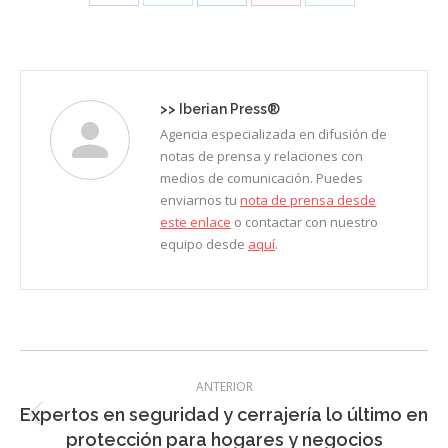
Share
Share
Share
Share
Share
on
on
on
on
on
Facebook
X
LinkedIn
Pinterest
WhatsApp
>>
Iberian Press®
Agencia especializada en difusión de
notas de prensa y relaciones con
medios de comunicación. Puedes
enviarnos tu
nota de prensa desde
este enlace
o contactar con nuestro
equipo desde
aquí
.
Navegación
ANTERIOR
entre
Expertos en seguridad y cerrajería lo último en
Entrada
entradas
protección para hogares y negocios