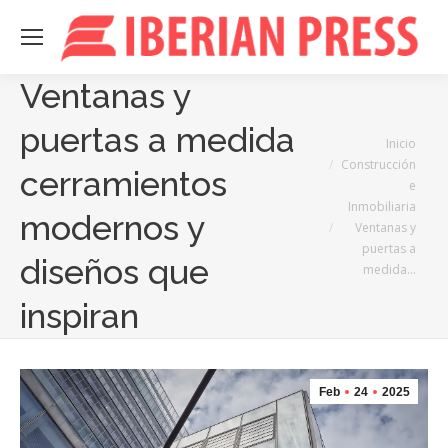
Ventanas y
puertas a medida
Estás aquí:
Inicio
Construcción
cerramientos
e
Inmobiliaria
modernos y
Ventanas y
puertas a
diseños que
medida…
inspiran
Feb
24
2025