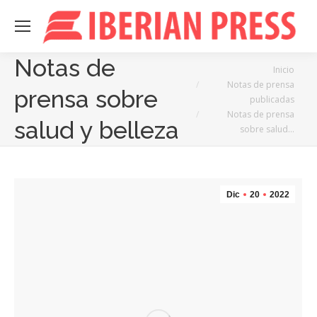
Notas de
Estás aquí:
Inicio
Notas de prensa
prensa sobre
publicadas
Notas de prensa
salud y belleza
sobre salud…
Dic
20
2022