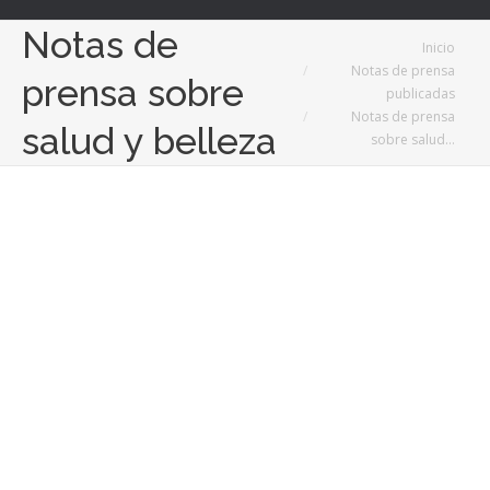
Notas de
Estás aquí:
Inicio
Notas de prensa
prensa sobre
publicadas
Notas de prensa
salud y belleza
sobre salud…
Sep
28
2024