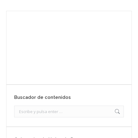
Envíanos ahora tu nota de prensa
Enviar
Buscador de contenidos
Search: