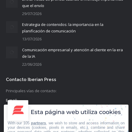
que el envío
29/07/2026
Estrategia de contenidos: la importancia en la
planificación de comunicación
13/07/2026
Comunicación empresarial y atención al cliente en la era
de la IA
22/06/2026
Contacto Iberian Press
Principales vías de contacto:
E-mail:
info@iberianpress.es
Esta página web utiliza cookies
Teléfono:
With our 105
partners
, we wish to store and access information on
+34 911863556
your devices (cookies, pixels in emails, etc.), combine and share
your personal data with our partners, whether collected on this