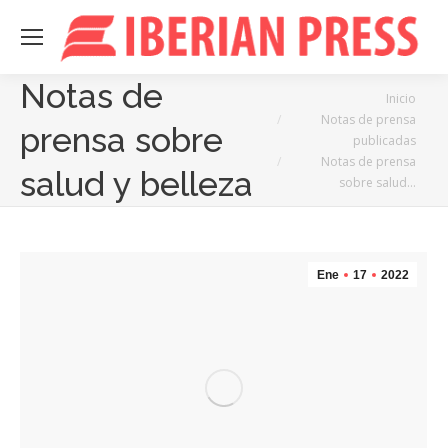
Notas de
Estás aquí:
Inicio
Notas de prensa
prensa sobre
publicadas
Notas de prensa
salud y belleza
sobre salud…
Ene
17
2022