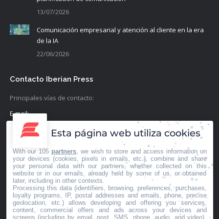
13/07/2026
Comunicación empresarial y atención al cliente en la era
de la IA
22/06/2026
Contacto Iberian Press
Principales vías de contacto:
E-mail:
info@iberianpress.es
Esta página web utiliza cookies
Teléfono:
With our 105
partners
, we wish to store and access information on
+34 911863556
your devices (cookies, pixels in emails, etc.), combine and share
your personal data with our partners, whether collected on this
website or in our emails, already held by some of us, or obtained
Fax:
later, including in other contexts.
Processing this data (identifiers, browsing, preferences, purchases,
+34 911863556
loyalty programs, IP, postal addresses and emails, phone, precise
geolocation, etc.) allows developing and offering you services,
Encuéntranos en:
content, commercial offers and ads across your devices and
Facebook
X
YouTube
Rss
screens (including by email, post, SMS, phone, audio, and video),