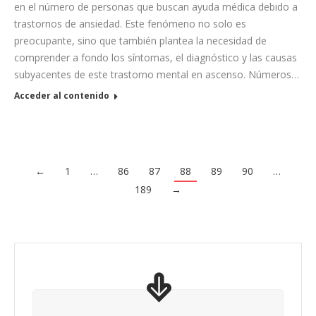
en el número de personas que buscan ayuda médica debido a
trastornos de ansiedad. Este fenómeno no solo es
preocupante, sino que también plantea la necesidad de
comprender a fondo los síntomas, el diagnóstico y las causas
subyacentes de este trastorno mental en ascenso. Números…
Acceder al contenido
←
1
…
86
87
88
89
90
…
189
→