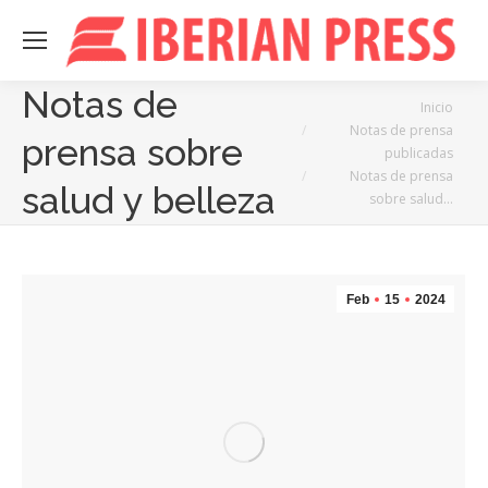
Notas de
Estás aquí:
Inicio
Notas de prensa
prensa sobre
publicadas
Notas de prensa
salud y belleza
sobre salud…
Feb
15
2024