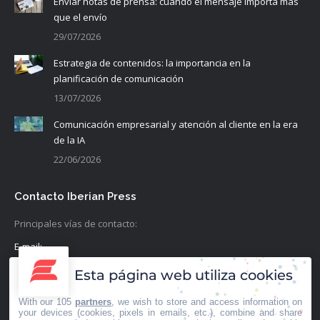
Enviar notas de prensa: cuando el mensaje importa más
que el envío
29/07/2026
Estrategia de contenidos: la importancia en la
planificación de comunicación
13/07/2026
Comunicación empresarial y atención al cliente en la era
de la IA
22/06/2026
Contacto Iberian Press
Principales vías de contacto:
E-mail:
info@iberianpress.es
Esta página web utiliza cookies
Teléfono:
With our 105
partners
, we wish to store and access information on
+34 911863556
your devices (cookies, pixels in emails, etc.), combine and share