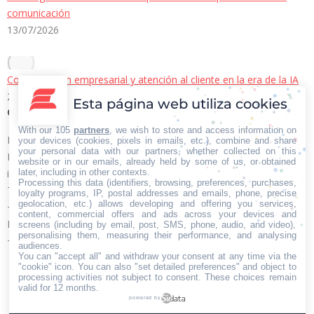
comunicación
13/07/2026
Comunicación empresarial y atención al cliente en la era de la IA
22/06/2026
Esta página web utiliza cookies
Contacto Iberian Press
With our 105
partners
, we wish to store and access information on
Principales vías de contacto:
your devices (cookies, pixels in emails, etc.), combine and share
your personal data with our partners, whether collected on this
E-mail:
website or in our emails, already held by some of us, or obtained
later, including in other contexts.
info@iberianpress.es
Processing this data (identifiers, browsing, preferences, purchases,
Teléfono:
loyalty programs, IP, postal addresses and emails, phone, precise
geolocation, etc.) allows developing and offering you services,
+34 911863556
content, commercial offers and ads across your devices and
Fax:
screens (including by email, post, SMS, phone, audio, and video),
personalising them, measuring their performance, and analysing
+34 911863556
audiences.
You can "accept all" and withdraw your consent at any time via the
Encuéntranos en:
"cookie" icon
. You can also "set detailed preferences" and object to
Facebook
X
YouTube
Rss
processing activities not subject to consent. These choices remain
page
page
page
page
valid for 12 months.
powered by
opens
opens
opens
opens
Home
Quiénes somos
Servicios
Contacto