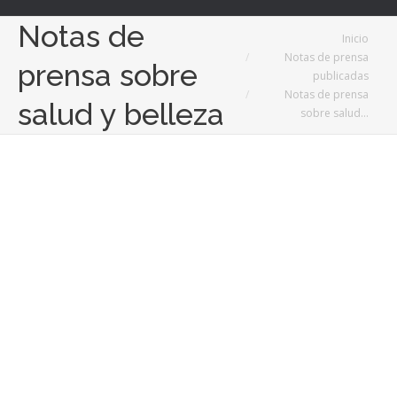
Notas de
Estás aquí:
Inicio
Notas de prensa
prensa sobre
publicadas
Notas de prensa
salud y belleza
sobre salud…
26
Abr
2024