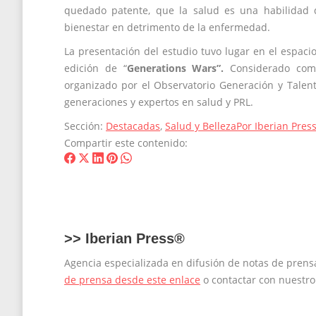
quedado patente, que la salud es una habilidad 
bienestar en detrimento de la enfermedad.
La presentación del estudio tuvo lugar en el espacio
edición de “
Generations Wars”.
Considerado como 
organizado por el Observatorio Generación y Talent
generaciones y expertos en salud y PRL.
Sección:
Destacadas
,
Salud y Belleza
Por
Iberian Pres
Compartir este contenido:
Share
Share
Share
Share
Share
on
on
on
on
on
Facebook
X
LinkedIn
Pinterest
WhatsApp
>>
Iberian Press®
Agencia especializada en difusión de notas de pren
de prensa desde este enlace
o contactar con nuestr
Navegación