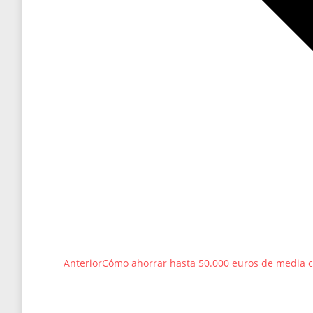
Entrada
Anterior
Cómo ahorrar hasta 50.000 euros de media c
anterior: