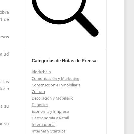
sobre
ud de
ursos
salud
Categorías de Notas de Prensa
Blockchain
Comunicación y Marketing
 las
Construcción e Inmobiliaria
torio
Cultura
Decoración y Mobiliario
Deportes
ta su
Economía y Empresa
Gastronomía y Retail
or su
Internacional
Internet y Startups