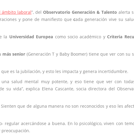
l ámbito laboral
”, del
Observatorio Generación & Talento
alerta 
raciones y
pone de manifiesto que
c
ada generación vive su sal
de la
Universidad Europea
como socio académico y
Criteria Rec
s más senior
(Generación T y Baby Boomer) tiene que ver con su 
 que es la jubilación, y esto les impacta y genera incertidumbre.
 una salud mental muy potente, y eso tiene que ver con todas
e su vida”, explica Elena Cascante, socia directora del Observa
. Sienten que de alguna manera no son reconocidos y eso les afec
o- regular acercándose a buena. En lo psicológico, viven con tem
y preocupación.