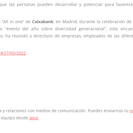
que las personas pueden desarrollar y potenciar para favorec
 “All in one” de
Caixabank
, en Madrid, durante la celebración de 
“evento del año sobre diversidad generacional”, este encuen
o, ha reunido a directivos de empresas, empleados de las difer
s®
27/05/2022
sa y relaciones con medios de comunicación. Puedes enviarnos tu
n
o equipo desde
aquí
.