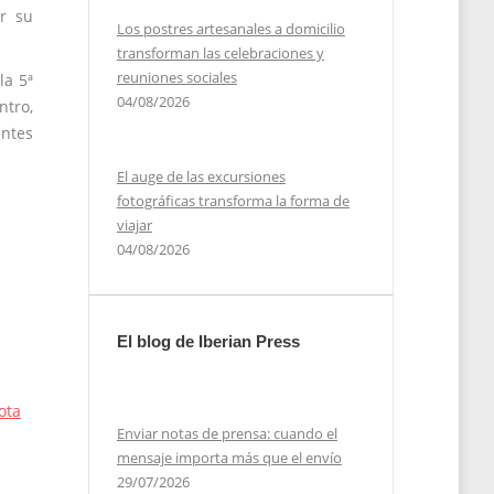
er su
Los postres artesanales a domicilio
transforman las celebraciones y
reuniones sociales
la 5ª
04/08/2026
tro,
entes
El auge de las excursiones
fotográficas transforma la forma de
viajar
04/08/2026
El blog de Iberian Press
ota
Enviar notas de prensa: cuando el
mensaje importa más que el envío
29/07/2026