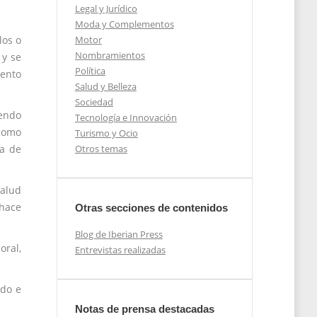
Legal y Jurídico
Moda y Complementos
Motor
los o
Nombramientos
 y se
Política
iento
Salud y Belleza
Sociedad
iendo
Tecnología e Innovación
 como
Turismo y Ocio
Otros temas
ta de
salud
hace
Otras secciones de contenidos
Blog de Iberian Press
oral,
Entrevistas realizadas
ado e
Notas de prensa destacadas