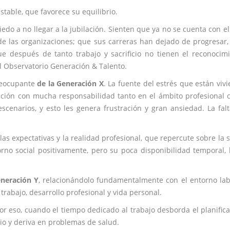
stable, que favorece su equilibrio.
 a no llegar a la jubilación. Sienten que ya no se cuenta con el
e las organizaciones; que sus carreras han dejado de progresar,
ue después de tanto trabajo y sacrificio no tienen el reconocim
el Observatorio Generación & Talento.
preocupante
de la Generación X
. La fuente del estrés que están viv
ación con mucha responsabilidad tanto en el ámbito profesional
cenarios, y esto les genera frustración y gran ansiedad. La fal
as expectativas y la realidad profesional, que repercute sobre la 
torno social positivamente, pero su poca disponibilidad temporal,
neración Y
, relacionándolo fundamentalmente con el entorno lab
trabajo, desarrollo profesional y vida personal.
por eso, cuando el tiempo dedicado al trabajo desborda el planific
rio y deriva en problemas de salud.