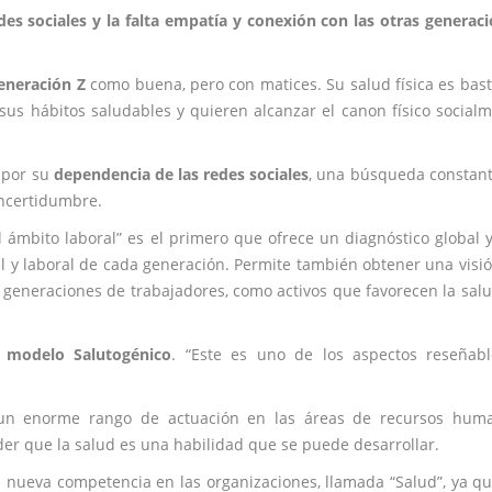
des sociales y la falta empatía y conexión con las otras generac
eneración Z
como buena, pero con matices. Su salud física es bas
sus hábitos saludables y quieren alcanzar el canon físico social
, por su
dependencia de las redes sociales
, una búsqueda constan
 incertidumbre.
l ámbito laboral” es el primero que ofrece un diagnóstico global 
ocial y laboral de cada generación. Permite también obtener una visi
o generaciones de trabajadores, como activos que favorecen la sal
l modelo Salutogénico
. “Este es uno de los aspectos reseñabl
 un enorme rango de actuación en las áreas de recursos huma
der que la salud es una habilidad que se puede desarrollar.
a nueva competencia en las organizaciones, llamada “Salud”, ya q