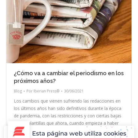
¿Cómo va a cambiar el periodismo en los
próximos años?
Blog
Por
Iberian Press®
30/06/2021
Los cambios que vienen sufriendo las redacciones en
los últimos años han sido definitivos durante la época
de pandemia, con las restricciones y con ciertas bajas
en sus plantillas que ahora, cuando empieza a haber
más flujo informativo, se quedan cortas para poder
Esta página web utiliza cookies
revisar y cubrir todo lo que sucede a su alrededor sin