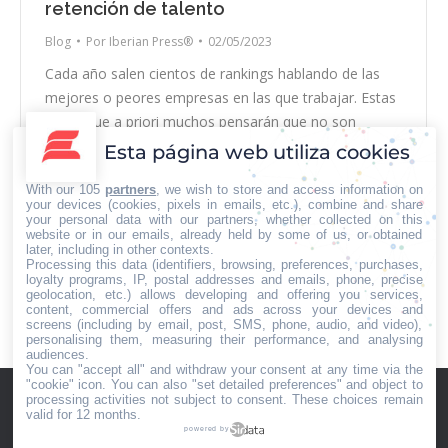
retención de talento
Blog
Por
Iberian Press®
02/05/2023
Cada año salen cientos de rankings hablando de las
mejores o peores empresas en las que trabajar. Estas
listas, que a priori muchos pensarán que no son
importantes, al final acaban siendo todo un reclamo
Esta página web utiliza cookies
para el talento. Pese a la fama actual de las Big Five,
With our 105
partners
, we wish to store and access information on
durante muchos lustros, los mejores estudiantes han
your devices (cookies, pixels in emails, etc.), combine and share
querido…
your personal data with our partners, whether collected on this
website or in our emails, already held by some of us, or obtained
later, including in other contexts.
Processing this data (identifiers, browsing, preferences, purchases,
loyalty programs, IP, postal addresses and emails, phone, precise
geolocation, etc.) allows developing and offering you services,
content, commercial offers and ads across your devices and
←
1
2
3
4
5
6
…
16
→
screens (including by email, post, SMS, phone, audio, and video),
personalising them, measuring their performance, and analysing
audiences.
You can "accept all" and withdraw your consent at any time via the
"cookie" icon
. You can also "set detailed preferences" and object to
processing activities not subject to consent. These choices remain
valid for 12 months.
powered by