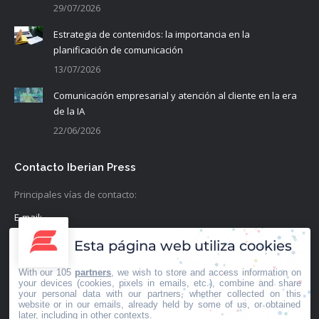
29/07/2026
Estrategia de contenidos: la importancia en la
planificación de comunicación
13/07/2026
Comunicación empresarial y atención al cliente en la era
de la IA
22/06/2026
Contacto Iberian Press
Principales vías de contacto:
E-mail:
info@iberianpress.es
Esta página web utiliza cookies
Teléfono:
With our 105
partners
, we wish to store and access information on
+34 911863556
your devices (cookies, pixels in emails, etc.), combine and share
your personal data with our partners, whether collected on this
website or in our emails, already held by some of us, or obtained
Fax:
later, including in other contexts.