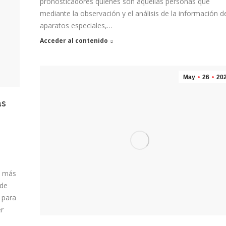
pronosticadores quienes son aquellas personas que
mediante la observación y el análisis de la información d
aparatos especiales,…
Acceder al contenido
May
26
20
ás
s más
 de
 para
er