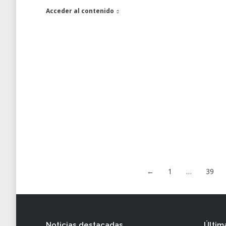
Acceder al contenido
←
1
…
39
Noticias destacadas
Últim