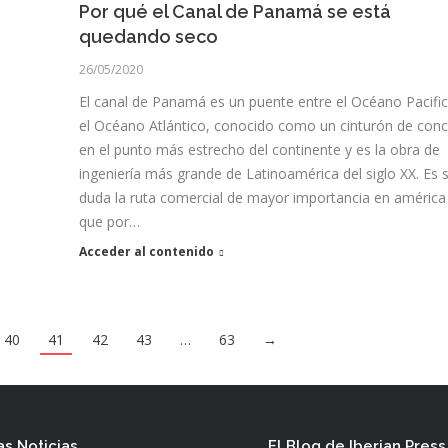
Por qué el Canal de Panamá se está
quedando seco
26/05/2020
El canal de Panamá es un puente entre el Océano Pacific
el Océano Atlántico, conocido como un cinturón de conc
en el punto más estrecho del continente y es la obra de
ingeniería más grande de Latinoamérica del siglo XX. Es s
duda la ruta comercial de mayor importancia en américa
que por…
Acceder al contenido
40
41
42
43
…
63
→
as Noticias
El Blog de Iberian Press