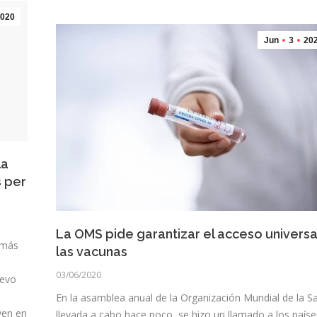
020
Jun
3
20
la
 per
La OMS pide garantizar el acceso universa
 más
las vacunas
03/06/2020
uevo
En la asamblea anual de la Organización Mundial de la S
ven en
llevada a cabo hace poco, se hizo un llamado a los paíse