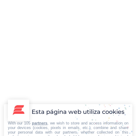
Conoce las medidas de seguridad para
balcones
Otras noticias
Por
Iberian Press®
26/05/2020
Esta página web utiliza cookies
Existen muchos lugares del hogar que pueden ser un
poco peligrosos si no se toman las medidas
With our 105
partners
, we wish to store and access information on
your devices (cookies, pixels in emails, etc.), combine and share
respectivas. Desde Trabajos Verticales Alvasa
your personal data with our partners, whether collected on this