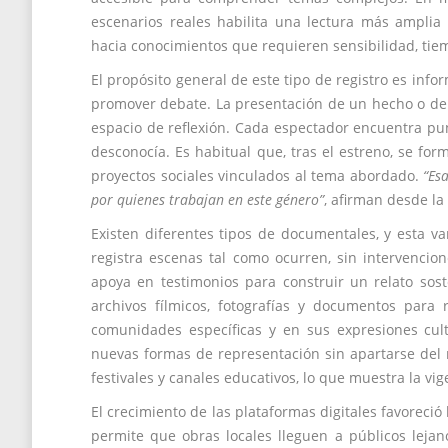
escenarios reales habilita una lectura más amplia
hacia conocimientos que requieren sensibilidad, tiemp
El propósito general de este tipo de registro es info
promover debate. La presentación de un hecho o de 
espacio de reflexión. Cada espectador encuentra pun
desconocía. Es habitual que, tras el estreno, se fo
proyectos sociales vinculados al tema abordado.
“Es
por quienes trabajan en este género”
, afirman desde l
Existen diferentes tipos de documentales, y esta v
registra escenas tal como ocurren, sin intervencion
apoya en testimonios para construir un relato soste
archivos fílmicos, fotografías y documentos para 
comunidades específicas y en sus expresiones cul
nuevas formas de representación sin apartarse del r
festivales y canales educativos, lo que muestra la vi
El crecimiento de las plataformas digitales favoreció
permite que obras locales lleguen a públicos lejano