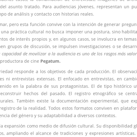
 del asunto tratado. Para audiencias jóvenes, representan un p
o de análisis y contacto con historias reales.
rmar, pero esta función convive con la intención de generar pregun
una práctica cultural no busca imponer una postura, sino habilit
tos de interés propios y, en algunos casos, se involucra en tema
rmen grupos de discusión, se impulsen investigaciones o se desarr
a capacidad de movilizar a la audiencia es uno de los rasgos más valo
a productora de cine
Pegatum.
ariedad responde a los objetivos de cada producción. El observac
es ni entrevistas extensas. El enfocado en entrevistas, en cambi
nido en la palabra de sus protagonistas. El de tipo histórico ut
reconstruir hechos del pasado. El registro etnográfico se cent
turales. También existe la documentación experimental, que ex
egistro de la realidad. Todos estos formatos conviven en platafo
gencia del género y su adaptabilidad a diversos contextos.
 la expansión como medio de difusión cultural. Su disponibilidad g
s, ampliando el alcance de tradiciones y expresiones artísticas.