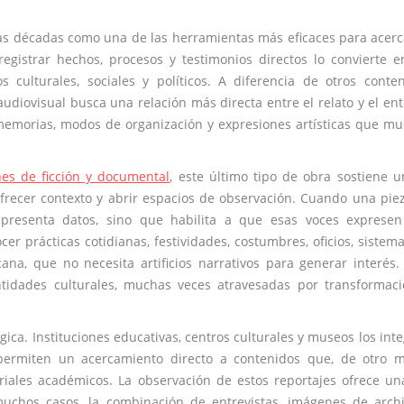
as décadas como una de las herramientas más eficaces para acerc
egistrar hechos, procesos y testimonios directos lo convierte 
culturales, sociales y políticos. A diferencia de otros conte
audiovisual busca una relación más directa entre el relato y el en
, memorias, modos de organización y expresiones artísticas que m
es de ficción y documental
, este último tipo de obra sostiene u
ofrecer contexto y abrir espacios de observación. Cuando una pie
presenta datos, sino que habilita a que esas voces expresen
er prácticas cotidianas, festividades, costumbres, oficios, sistem
a, que no necesita artificios narrativos para generar interés.
entidades culturales, muchas veces atravesadas por transformac
ca. Instituciones educativas, centros culturales y museos los int
ermiten un acercamiento directo a contenidos que, de otro m
riales académicos. La observación de estos reportajes ofrece un
uchos casos, la combinación de entrevistas, imágenes de arch