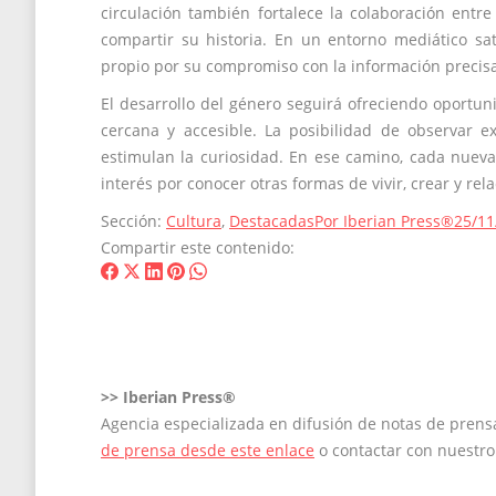
circulación también fortalece la colaboración entre
compartir su historia. En un entorno mediático sa
propio por su compromiso con la información precisa 
El desarrollo del género seguirá ofreciendo oport
cercana y accesible. La posibilidad de observar e
estimulan la curiosidad. En ese camino, cada nueva
interés por conocer otras formas de vivir, crear y rel
Sección:
Cultura
,
Destacadas
Por
Iberian Press®
25/11
Compartir este contenido:
Share
Share
Share
Share
Share
on
on
on
on
on
Facebook
X
LinkedIn
Pinterest
WhatsApp
>>
Iberian Press®
Agencia especializada en difusión de notas de pren
de prensa desde este enlace
o contactar con nuestr
Navegación