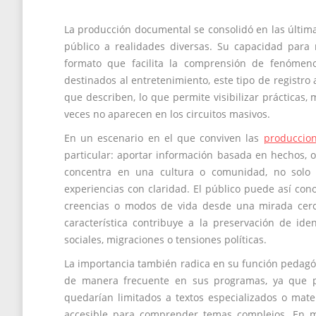
La producción documental se consolidó en las últim
público a realidades diversas. Su capacidad para r
formato que facilita la comprensión de fenómenos 
destinados al entretenimiento, este tipo de registro 
que describen, lo que permite visibilizar prácticas
veces no aparecen en los circuitos masivos.
En un escenario en el que conviven las
produccion
particular: aportar información basada en hechos, 
concentra en una cultura o comunidad, no solo 
experiencias con claridad. El público puede así conoc
creencias o modos de vida desde una mirada cercan
característica contribuye a la preservación de id
sociales, migraciones o tensiones políticas.
La importancia también radica en su función pedagógi
de manera frecuente en sus programas, ya que p
quedarían limitados a textos especializados o mate
accesible para comprender temas complejos. En m