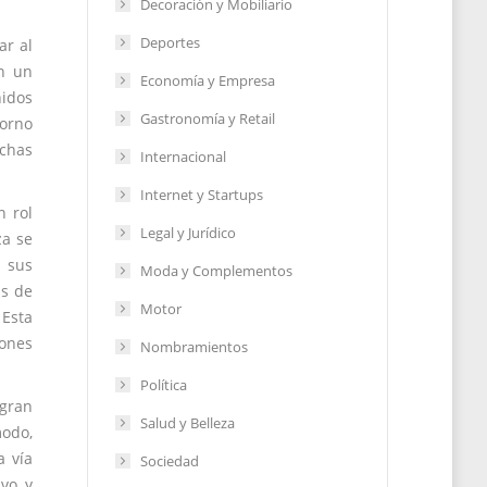
Decoración y Mobiliario
Deportes
ar al
en un
Economía y Empresa
nidos
Gastronomía y Retail
torno
uchas
Internacional
Internet y Startups
n rol
Legal y Jurídico
za se
 sus
Moda y Complementos
as de
Motor
 Esta
iones
Nombramientos
Política
egran
Salud y Belleza
odo,
a vía
Sociedad
ivo y