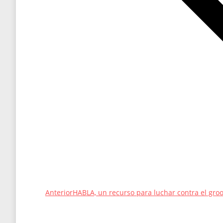
Entrada
Anterior
HABLA, un recurso para luchar contra el groo
anterior: