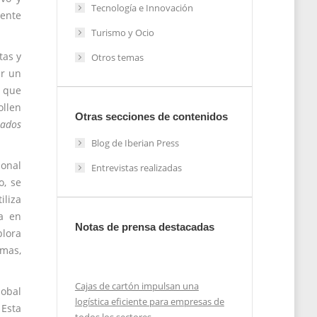
Tecnología e Innovación
uente
Turismo y Ocio
tas y
Otros temas
ar un
s que
ollen
Otras secciones de contenidos
rados
Blog de Iberian Press
ional
Entrevistas realizadas
o, se
iliza
ra en
Notas de prensa destacadas
plora
rmas,
Cajas de cartón impulsan una
lobal
logística eficiente para empresas de
 Esta